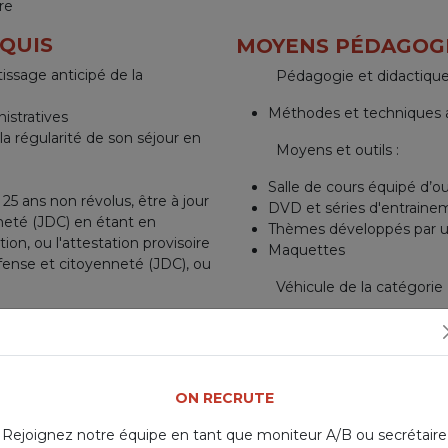
re
QUIS
MOYENS PÉDAGOGI
issage anticipé de la
Pédagogie et didactique
Méthodes et techniques a
istratives
e la régularité de son séjour en
Moyens et outils :
Salle de cours équipé d’ou
25 ans non révolus, être à jour
DVD et séries d'entraine
neté (JDC) en étant en
Thèmes développés par u
tion, ou l'attestation provisoire
Maquettes
fense et citoyenneté (JDC), ou
Véhicule de la catégorie
Véhicules à boite manuell
conduite
Véhicule à boite automat
ON RECRUTE
é routière titulaires du Brevet pour l’Exercice de la Profession d
Rejoignez notre équipe en tant que moniteur A/B ou secrétaire
 titre professionnel d’Enseignant de la Conduite et de la Sécurité