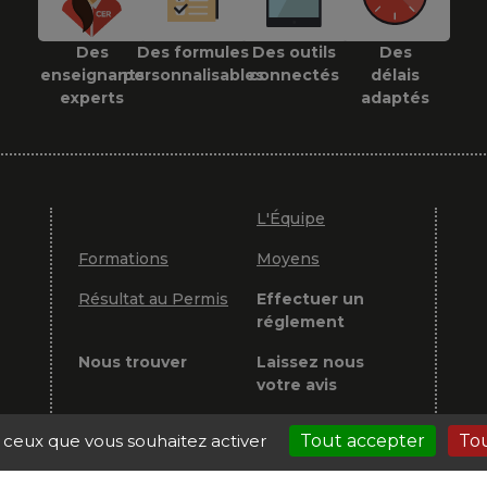
Des
Des formules
Des outils
Des
enseignants
personnalisables
connectés
délais
experts
adaptés
L'Équipe
Formations
Moyens
Résultat au Permis
Effectuer un
réglement
Nous trouver
Laissez nous
votre avis
Plus d'avis sur
Infos pratiques
r ceux que vous souhaitez activer
Tout accepter
Tou
Vroom Vroom