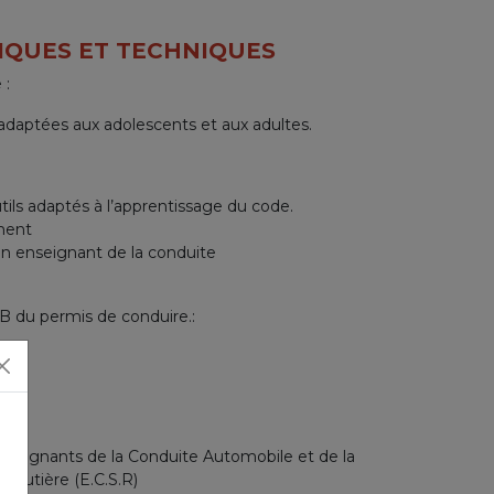
QUES ET TECHNIQUES
 :
daptées aux adolescents et aux adultes.
tils adaptés à l’apprentissage du code.
ment
n enseignant de la conduite
 B du permis de conduire.:
e
ique
’Enseignants de la Conduite Automobile et de la
 Routière (E.C.S.R)