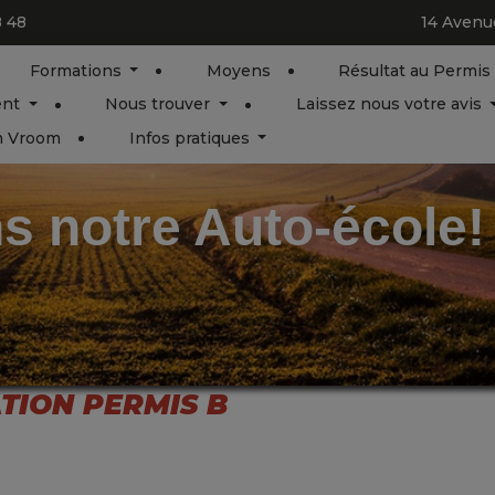
8 48
14 Avenu
Formations
Moyens
Résultat au Permis
ent
Nous trouver
Laissez nous votre avis
om Vroom
Infos pratiques
s notre Auto-école!
ION PERMIS B