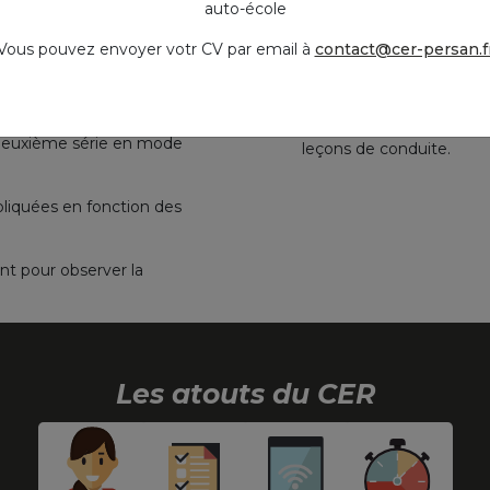
auto-école
ation préfectorale d’enseignement
Vous pouvez envoyer votr CV par email à
contact@cer-persan.f
Cours de conduite :
u du lundi au samedi.
Un élève par véhicule,
pour les élèves désireu
deuxième série en mode
leçons de conduite.
pliquées en fonction des
nt pour observer la
Les atouts du CER